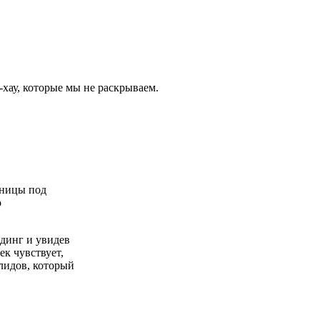
-хау, которые мы не раскрываем.
аницы под
о
динг и увидев
ек чувствует,
лидов, который